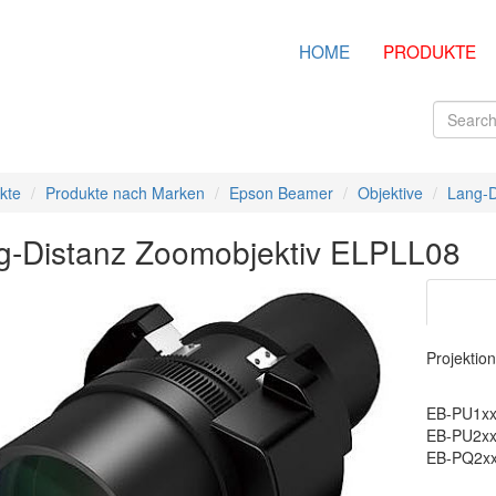
HOME
PRODUKTE
kte
Produkte nach Marken
Epson Beamer
Objektive
Lang-D
g-Distanz Zoomobjektiv ELPLL08
Projektion
EB-PU1xxx
EB-PU2xxx
EB-PQ2xxx