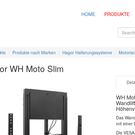
HOME
PRODUKTE
kte
Produkte nach Marken
Hagor Halterungssysteme
Motoris
or WH Moto Slim
Deta
WH Mot
Wandlif
Höhenve
Das Wandl
mit einer
Die VESA