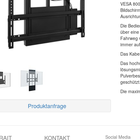
VESA 800
Bildschir
Ausrichtu
Die Bedie
über eine
Fahrweg v
immer auf
Das Kabel
Das hochw
lösungsmit
Pulverbes
geschützt
Die maxim
Produktanfrage
RAIT
KONTAKT
Social Media