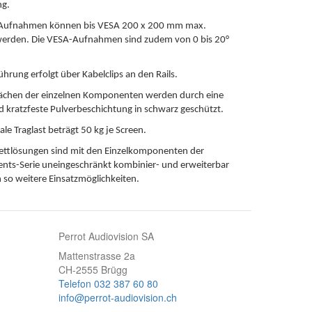
ng.
Aufnahmen können bis VESA 200 x 200 mm max.
werden. Die VESA-Aufnahmen sind zudem von 0 bis 20°
ührung erfolgt über Kabelclips an den Rails.
lächen der einzelnen Komponenten werden durch eine
d kratzfeste Pulverbeschichtung in schwarz geschützt.
le Traglast beträgt 50 kg je Screen.
ettlösungen sind mit den Einzelkomponenten der
ts-Serie uneingeschränkt kombinier- und erweiterbar
 so weitere Einsatzmöglichkeiten.
Perrot Audiovision SA
Mattenstrasse 2a
CH-2555 Brügg
Telefon 032 387 60 80
info@perrot-audiovision.ch