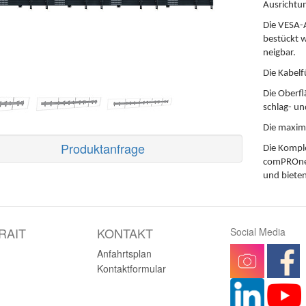
Ausrichtu
Die VESA-
bestückt 
neigbar.
Die Kabelf
Die Oberf
schlag- un
Die maxima
Produktanfrage
Die Kompl
comPROnen
und bieten
RAIT
KONTAKT
Social Media
Anfahrtsplan
Kontaktformular